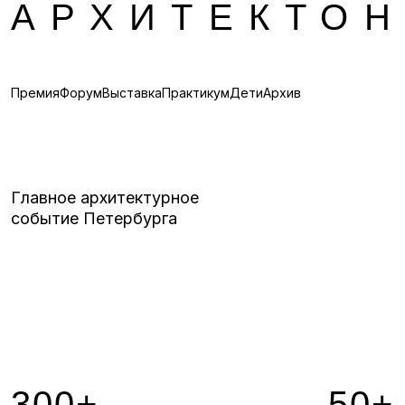
АРХИТЕКТО
Премия
Форум
Выставка
Практикум
Дети
Архив
Главное архитектурное
событие Петербурга
300+
50+