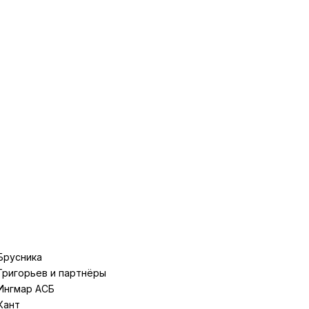
Брусника
Григорьев и партнёры
Ингмар АСБ
Кант